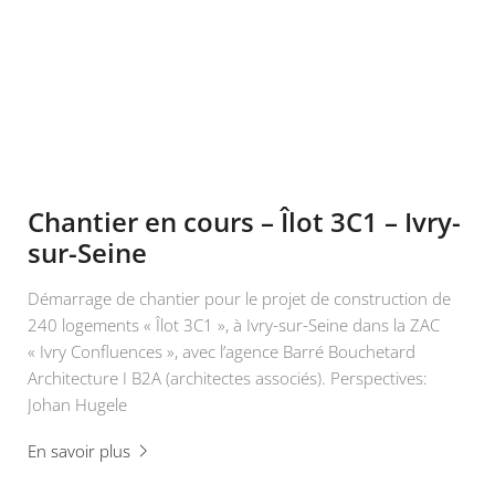
Chantier en cours – Îlot 3C1 – Ivry-
sur-Seine
Démarrage de chantier pour le projet de construction de
240 logements « Îlot 3C1 », à Ivry-sur-Seine dans la ZAC
« Ivry Confluences », avec l’agence Barré Bouchetard
Architecture I B2A (architectes associés). Perspectives:
Johan Hugele
En savoir plus