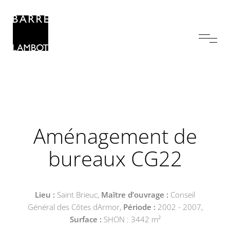
Aménagement de
bureaux CG22
Lieu :
Saint Brieuc,
Maître d’ouvrage :
Conseil
Général des Côtes dArmor,
Période :
2002 - 2007,
Surface :
SHON : 3442 m²