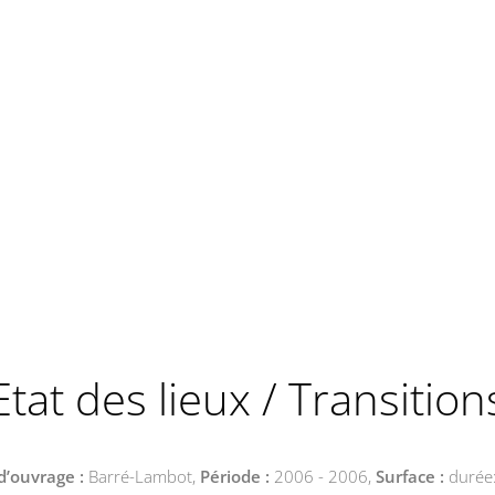
Etat des lieux / Transition
d’ouvrage :
Barré-Lambot,
Période :
2006 - 2006,
Surface :
durée: