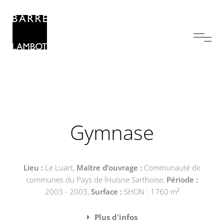
Gymnase
Lieu :
Le Luart,
Maître d’ouvrage :
Communauté de
communes du Pays de lHuisne Sarthoise,
Période :
2003 - 2003,
Surface :
SHON : 1760 m²
Plus d'infos