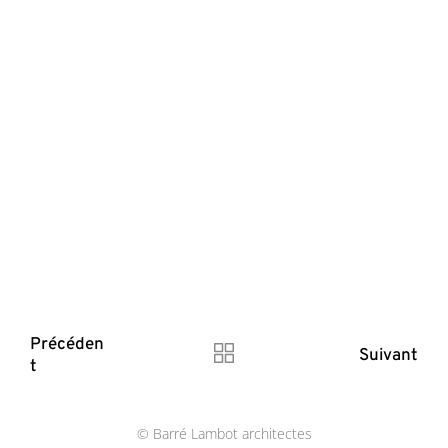
Précéden
Suivant
t
© Barré Lambot architectes