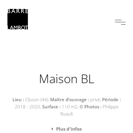
Maison BL
Lieu :
Clisson (44),
Maître d’ouvrage :
privé,
Période :
2018 - 2020,
Surface :
110 m2,
© Photos :
Philippe
Ruault
Plus d'infos