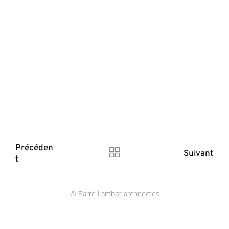
Précéden
Suivant
t
© Barré Lambot architectes