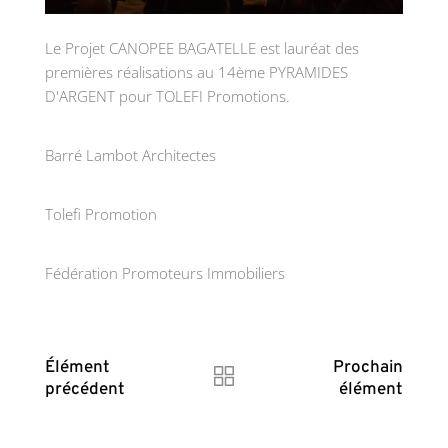
Le Projet CANOPEE BAGATELLE est lauréat des
premières réalisations au 14ème PYRAMIDES
D'ARGENT pour TOLEFI Promotions.
Barré Lambot Architectes
Tolefi Promotion
Fédération Promoteurs Immobiliers
Élément
Prochain
précédent
élément