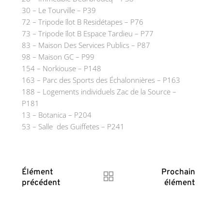
30 – Le Tourville – P39
72 – Tripode îlot B Residétapes – P76
73 – Tripode îlot B Espace Tardieu – P77
83 – Maison Des Services Publics – P87
98 – Maison GC – P99
154 – Norkiouse – P148
163 – Parc des Sports des Échalonnières – P163
188 – Logements individuels Zac de la Source –
P181
13 – Botanica – P204
53 – Salle des Guiffetes – P241
Élément
Prochain
précédent
élément