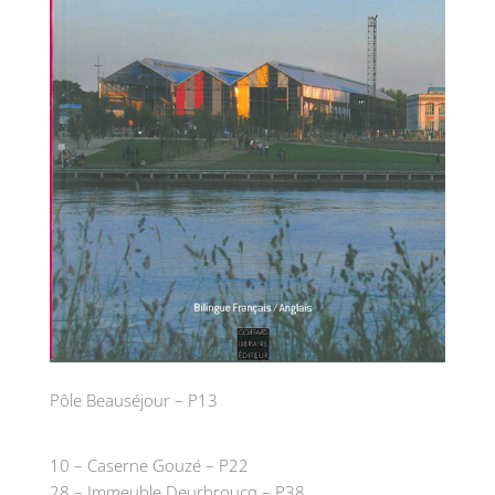
Pôle Beauséjour – P13
10 – Caserne Gouzé – P22
28 – Immeuble Deurbroucq – P38