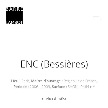
ENC (Bessières)
Lieu :
Paris,
Maître d’ouvrage :
Région Ile de France,
Période :
2006 - 2009,
Surface :
SHON : 9464 m²
Plus d'infos